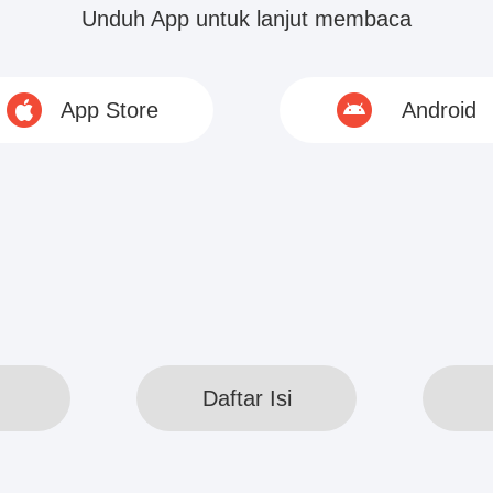
Unduh App untuk lanjut membaca
gini kemampuanmu?" tanya pemuda tersebut men
App Store
Android
t adalah Xiao Long, ia tidak tahan melihat Xian Xi
© 2020 www.webreadapp.com All rights reserved
Daftar Isi
Daftar Isi