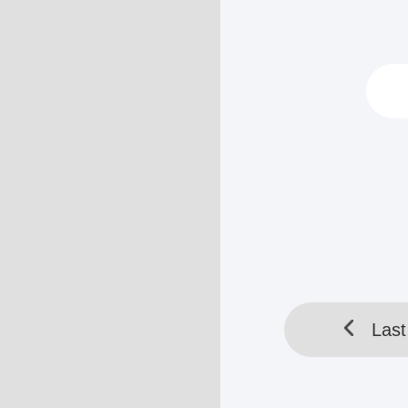
"Apa hanya se
Li.
Pemuda tersebu
dengan...
HELLOTOOL SDN BHD 
Last
Last