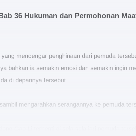
Bab 36 Hukuman dan Permohonan Maa
 yang mendengar penghinaan dari pemuda tersebu
ya bahkan ia semakin emosi dan semakin ingin 
a di depannya tersebut.
ri sambil mengarahkan serangannya ke pemuda ters
edang Gao Li terhenti di sela sela jari pemuda terse