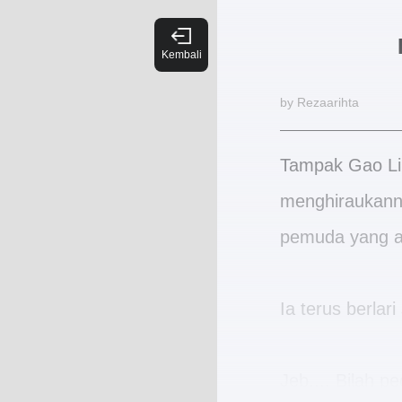
by Rezaarihta
Tampak Gao Li
menghiraukann
pemuda yang ad
Ia terus berla
Jeb.... Bilah p