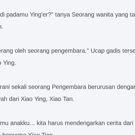
adi padamu Ying'er?" tanya Seorang wanita yang ta
n.
iserang oleh seorang pengembara." Ucap gadis ters
o Ying.
erani sekali seorang Pengembara berurusan denga
yah dari Xiao Ying, Xiao Tan.
mu anakku... kita harus mendengarkan cerita dari 