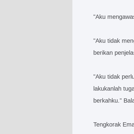
"Aku mengawasi
"Aku tidak men
berikan penje
"Aku tidak per
lakukanlah tug
berkahku." Bal
Tengkorak Ema