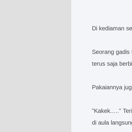
Di kediaman s
Seorang gadis 
terus saja berbi
Pakaiannya jug
"Kakek....." T
di aula langsun