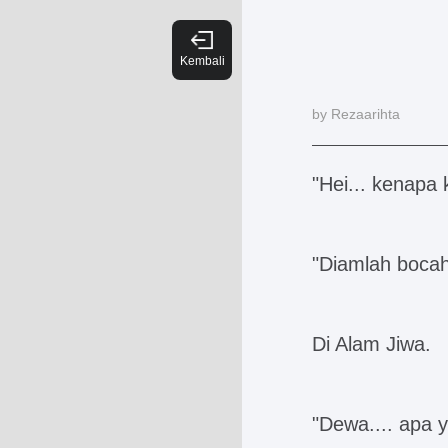
by Rezaarihta
"Hei... kenapa
"Diamlah boca
Di Alam Jiwa.
"Dewa.... apa 