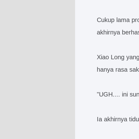
Cukup lama pro
akhirnya berhas
Xiao Long yang 
hanya rasa saki
"UGH.... ini s
Ia akhirnya tid