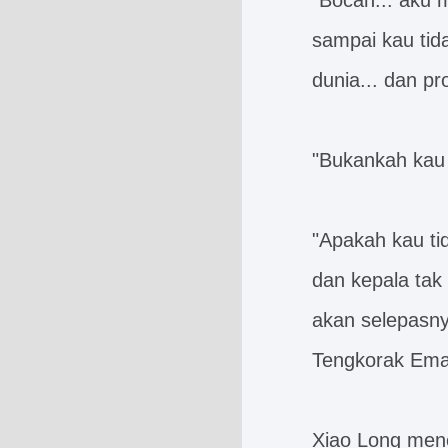
"Bocah... aku m
sampai kau tida
dunia... dan pr
"Bukankah kau
"Apakah kau ti
dan kepala tak 
akan selepasnya
Tengkorak Ema
Xiao Long mene