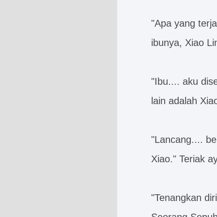
"Apa yang terj
ibunya, Xiao Li
"Ibu.... aku d
lain adalah Xia
"Lancang.... b
Xiao." Teriak a
"Tenangkan diri