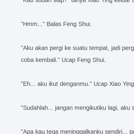
"Kau sudah siap?" tanya Xiao Ying keluar 
"Hmm..." Balas Feng Shui.
"Aku akan pergi ke suatu tempat, jadi pergi
coba kembali." Ucap Feng Shui.
"Eh... aku ikut denganmu." Ucap Xiao Ying
"Sudahlah... jangan mengikutiku lagi, aku
"Apa kau tega meninggalkanku sendiri... p