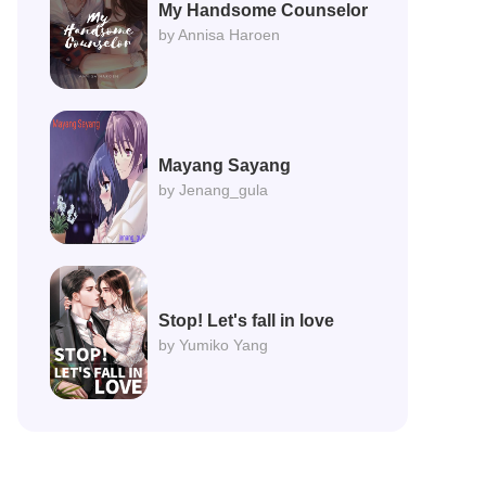
My Handsome Counselor
by Annisa Haroen
Mayang Sayang
by Jenang_gula
Stop! Let's fall in love
by Yumiko Yang