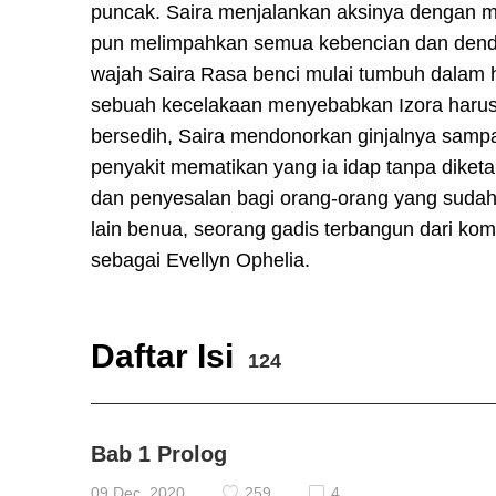
puncak. Saira menjalankan aksinya dengan m
pun melimpahkan semua kebencian dan dendam
wajah Saira Rasa benci mulai tumbuh dalam h
sebuah kecelakaan menyebabkan Izora harus 
bersedih, Saira mendonorkan ginjalnya samp
penyakit mematikan yang ia idap tanpa dike
dan penyesalan bagi orang-orang yang suda
lain benua, seorang gadis terbangun dari ko
sebagai Evellyn Ophelia.
Daftar Isi
124
Bab 1 Prolog
09 Dec, 2020
259
4