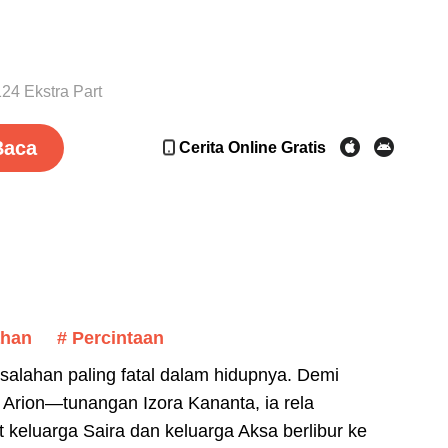
24 Ekstra Part
Baca
Cerita Online Gratis
ahan
# Percintaan
alahan paling fatal dalam hidupnya. Demi
n Arion—tunangan Izora Kananta, ia rela
keluarga Saira dan keluarga Aksa berlibur ke