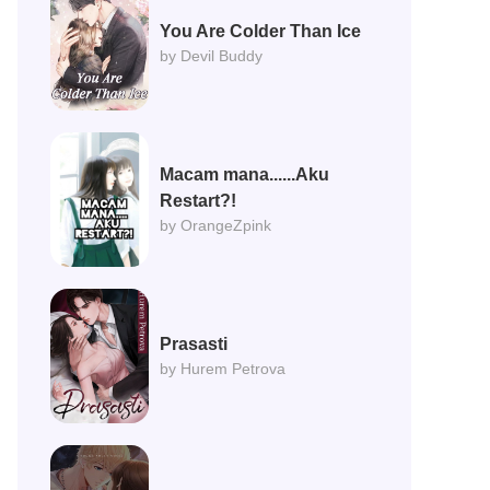
You Are Colder Than Ice
by Devil Buddy
Macam mana......Aku
Restart?!
by OrangeZpink
Prasasti
by Hurem Petrova