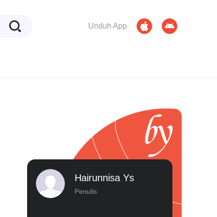
Unduh App
Hairunnisa Ys
Penulis