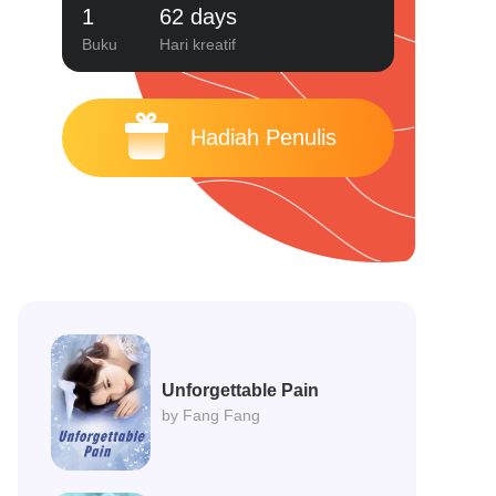
1
62 days
Buku
Hari kreatif
Hadiah Penulis
Unforgettable Pain
by Fang Fang