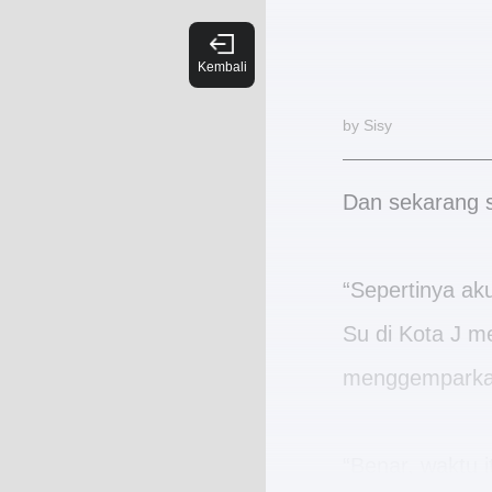
by Sisy
Dan sekarang s
“Sepertinya ak
Su di Kota J me
menggemparka
“Benar, waktu i