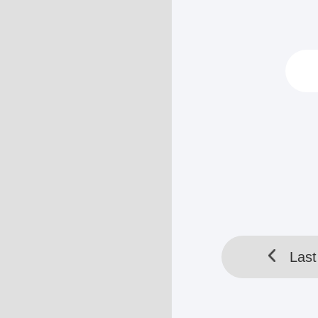
“Ckckck, kuden
tapi sekarang t
Para gadis yan
berdiskusi deng
HELLOTOOL SDN BHD 
Last
Last