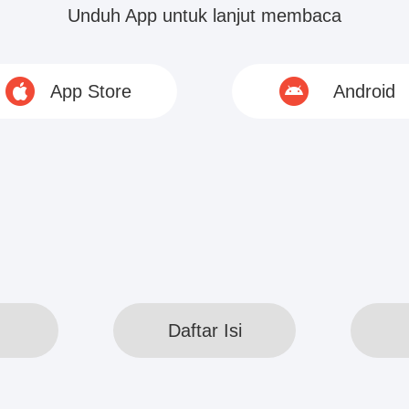
Unduh App untuk lanjut membaca
gar Nona kedua Su itu berakhir tragis dengan diusi
ernyata muncul di sini!”
App Store
Android
g iri pada Candy Su, saat ini mulai membuat kehe
an suara...
© 2020 www.webreadapp.com All rights reserved
Daftar Isi
Daftar Isi