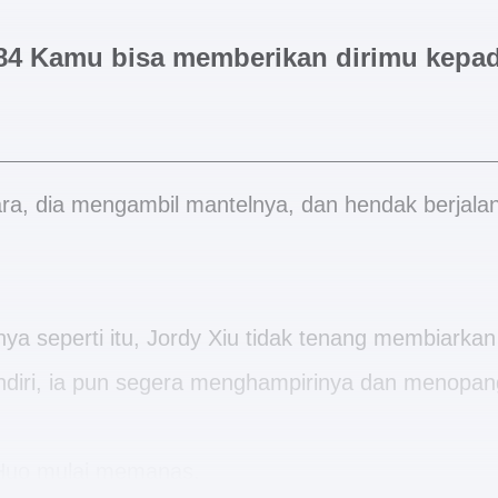
84 Kamu bisa memberikan dirimu kepa
ara, dia mengambil mantelnya, dan hendak berjala
nya seperti itu, Jordy Xiu tidak tenang membiarkan
diri, ia pun segera menghampirinya dan menopan
Huo mulai memanas.