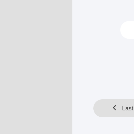
"Naiklah ke kam
Dia sudah dapa
Jordy Xiu juga
HELLOTOOL SDN BHD 
Last
Last