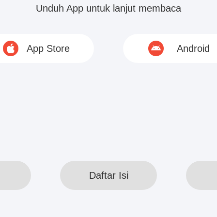
Unduh App untuk lanjut membaca
ar lantai atas, malam ini kamu tidak perlu pulang.
App Store
Android
t menebak bahwa dirinya dalam keadaan tidak bai
 menyadarinya, matanya berkedip dingin, "Mengalami
© 2020 www.webreadapp.com All rights reserved
Daftar Isi
Daftar Isi