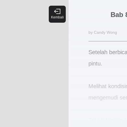
Bab 
by Candy Wong
Setelah berbic
pintu.
Melihat kondisi
mengemudi sen
Tubuh Vinsen 