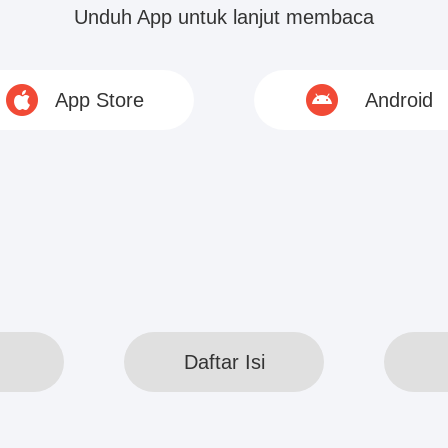
buh Elson Ye ada aliran air gunung yang tidak tahu
Unduh App untuk lanjut membaca
ngkan di depannya ada para kultivator Lembah P
App Store
Android
© 2020 www.webreadapp.com All rights reserved
Daftar Isi
Daftar Isi