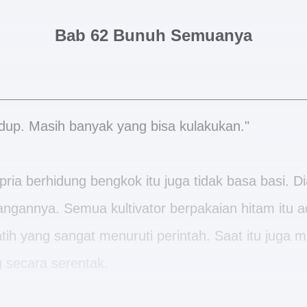
Bab 62 Bunuh Semuanya
idup. Masih banyak yang bisa kulakukan."
, pria berhidung bengkok itu juga tidak basa basi. D
ngannya. Semua kultivator berpakaian hitam itu a
ih yang sangat menuruti perintah. Saat itu juga me
 secara serentak.