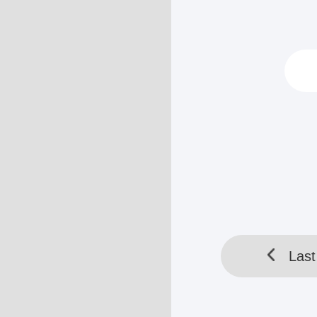
Di belakang tu
dalamnya, seda
Sama-sama...
HELLOTOOL SDN BHD 
Last
Last