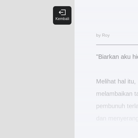
by Roy
"Biarkan aku h
Melihat hal itu
melambaikan ta
pembunuh terlat
dan menyerang