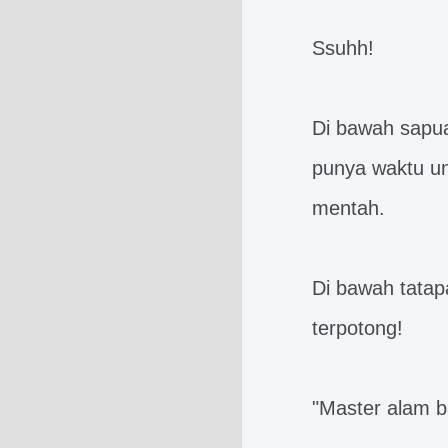
Ssuhh!
Di bawah sapua
punya waktu u
mentah.
Di bawah tatap
terpotong!
"Master alam 