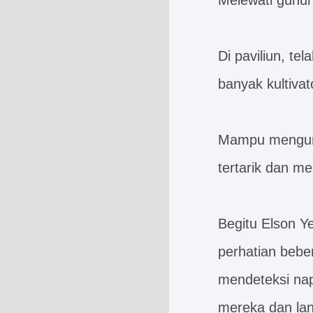
Melewati gunun
Di paviliun, te
banyak kultivat
Mampu mengumpu
tertarik dan me
Begitu Elson Y
perhatian bebe
mendeteksi nap
mereka dan la