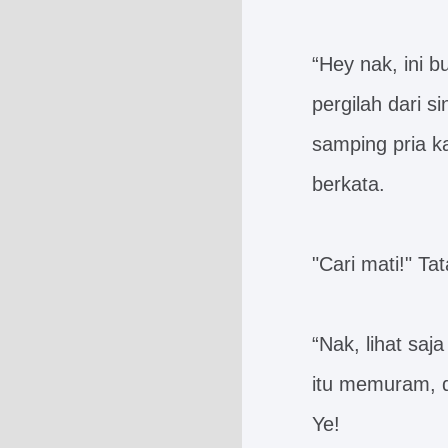
“Hey nak, ini b
pergilah dari s
samping pria k
berkata.
"Cari mati!" Ta
“Nak, lihat sa
itu memuram, d
Ye!