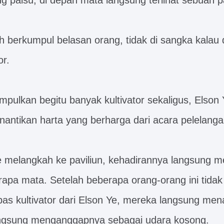
g palsu, di depan mata langsung terlihat sebuah p
lah berkumpul belasan orang, tidak di sangka kalau 
or.
lkan begitu banyak kultivator sekaligus, Elson Y
nantikan harta yang berharga dari acara pelelangan
e melangkah ke paviliun, kehadirannya langsung m
rapa mata. Setelah beberapa orang-orang ini tidak
as kultivator dari Elson Ye, mereka langsung me
ngsung menganggapnya sebagai udara kosong.