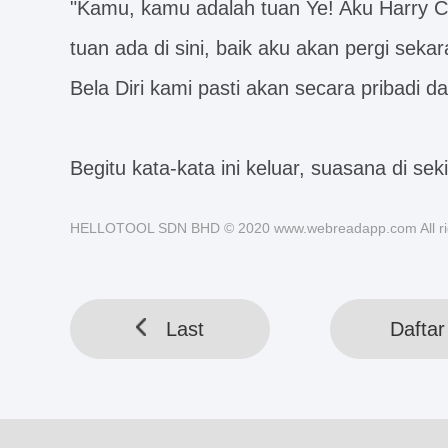
"Kamu, kamu adalah tuan Ye! Aku Harry Ch
tuan ada di sini, baik aku akan pergi sekar
Bela Diri kami pasti akan secara pribadi
Begitu kata-kata ini keluar, suasana di sek
HELLOTOOL SDN BHD © 2020 www.webreadapp.com All rig
Last
Daftar 