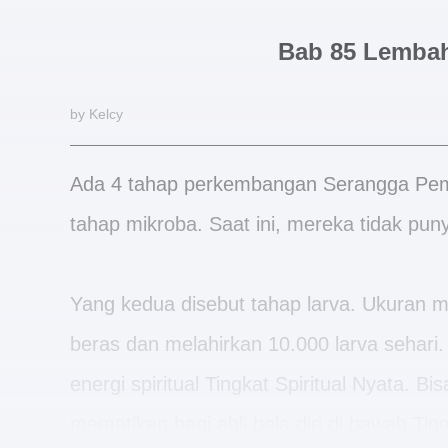
Bab 85 Lemba
by Kelcy
Ada 4 tahap perkembangan Serangga Pem
tahap mikroba. Saat ini, mereka tidak p
Yang kedua disebut tahap larva. Ukuran m
beras dan melahirkan 10.000 larva sehari
energi spiritual Tingkat Spiritual Nyata. B
mematikan bagi ahli bela diri di bawah Ting