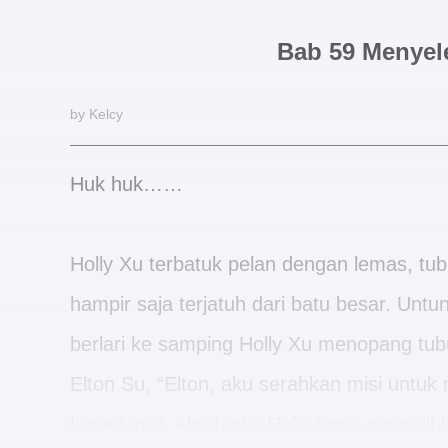
Bab 59 Menyel
by Kelcy
Huk huk……
Holly Xu terbatuk pelan dengan lemas, tu
hampir saja terjatuh dari batu besar. Unt
berlari ke samping Holly Xu menopang tu
Elton Su, “Elton, aku serahkan misi untu
kepadamu. Aku bawa Holly pergi memulihka