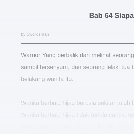
Bab 64 Siap
by Swordsman
Warrior Yang berbalik dan melihat seoran
sambil tersenyum, dan seorang lelaki tua 
belakang wanita itu.
Wanita berbaju hijau berusia sekitar tujuh
Wanita berbaju hijau tidak terlalu cantik, t
temperamen tenang dan lembut di pipi ya