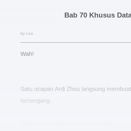
Bab 70 Khusus Dat
by Leo
Wah!
Satu ucapan Ardi Zhou langsung membuat 
tercengang.
Akan tetapi, tidak hanya begitu saja.