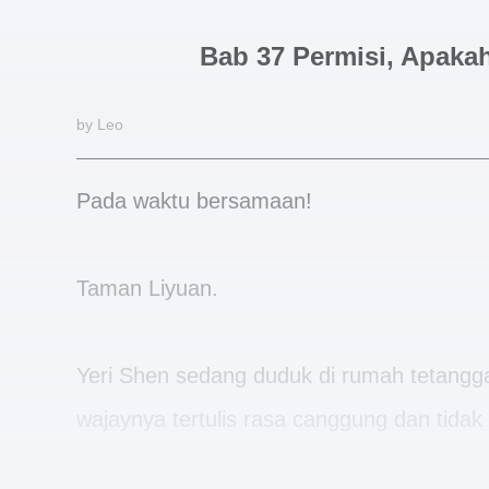
Bab 37 Permisi, Apak
by Leo
Pada waktu bersamaan!
Taman Liyuan.
Yeri Shen sedang duduk di rumah tetangga
wajaynya tertulis rasa canggung dan tidak