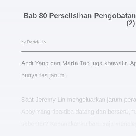
Bab 80 Perselisihan Pengobata
(2)
by Derick Ho
Andi Yang dan Marta Tao juga khawatir. Ap
punya tas jarum.
Saat Jeremy Lin mengeluarkan jarum pera
Abby Yang tiba-tiba datang dan berseru, 
sebentar? Keponakanku baru saja menele