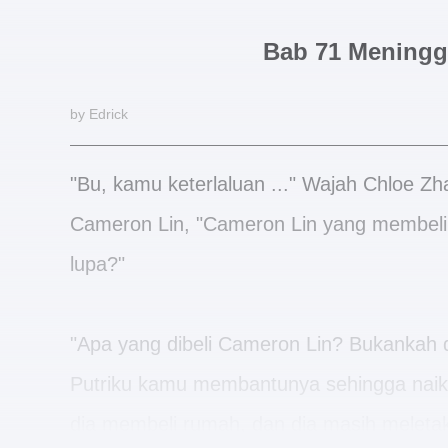
Bab 71 Mening
by Edrick
"Bu, kamu keterlaluan ..." Wajah Chloe Zh
Cameron Lin, "Cameron Lin yang membeli
lupa?"
"Apa yang dibeli Cameron Lin? Bukankah
Putriku kamu membantunya sehingga naik 
dia membeli rumah, dan dia masih meletakk