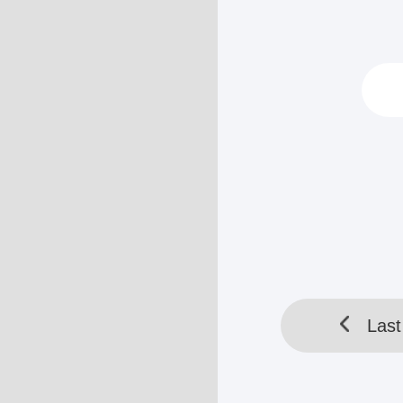
"Haha! Ampuni 
tertawa liar, 
kemari, dan b
...
HELLOTOOL SDN BHD 
Last
Last