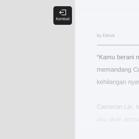
by Edrick
“Kamu berani m
memandang Came
kehilangan nya
Cameron Lin, t
aku akan ampu