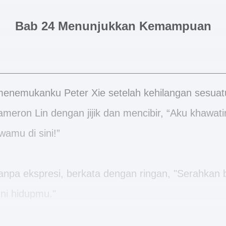
Bab 24 Menunjukkan Kemampuan
enemukanku Peter Xie setelah kehilangan sesuatu
ron Lin dengan jijik dan mencibir, “Aku khawat
wamu di sini!”
anpa ekspresi, berkata dengan ringan, "Serahkan 
ni hidupmu."