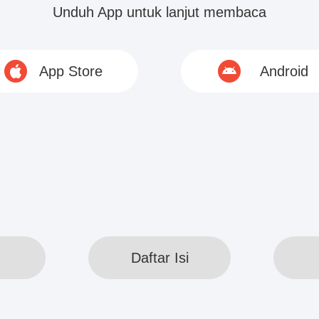
hidupku?" Peter Xie tampaknya mendengar leluco
Unduh App untuk lanjut membaca
"Ha ha ha ha! Saudara-saudara, menantu tidak berg
erkata akan mengampuni hidupku?"
App Store
Android
© 2020 www.webreadapp.com All rights reserved
Daftar Isi
Daftar Isi