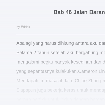
Bab 46 Jalan Baran
by Edrick
Apalagi yang harus dihitung antara aku 
Selama 2 tahun setelah aku bergabung me
mengalami begitu banyak kesedihan dan di
yang sepantasnya kulakukan.Cameron Li
Mendapati itu masalah lain. Chloe Zhang
Siapapun juga bekerja keras untuk mendap
pernah berfikir untuk hidup dengan berga