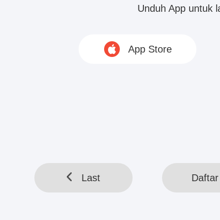
Cameron Lin berpikir,...
Unduh App untuk 
HELLOTOOL SDN BHD © 2020 www.webreadapp.com All rig
App Store
Last
Daftar 
Last
Daftar 