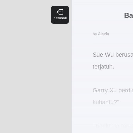
Ba
by Alexia
Sue Wu berusah
terjatuh.
Garry Xu berdir
kubantu?"
"Tidak!" Ia teru