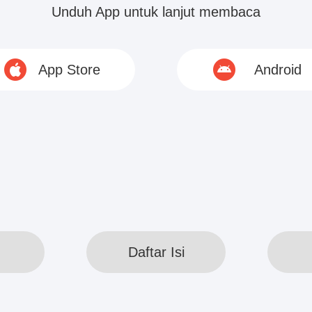
Unduh App untuk lanjut membaca
App Store
Android
ry Xu dan Alex Zhong muncul bersamaan di acara
k cukup banyak pandangan. Semua orang yang m
n memanggilnya untuk mencari koneksi.
ka melihat...
© 2020 www.webreadapp.com All rights reserved
Daftar Isi