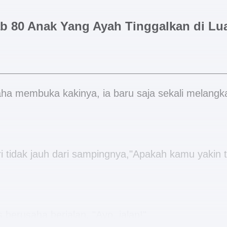
b 80 Anak Yang Ayah Tinggalkan di Lu
a membuka kakinya, ia baru saja sekali melangkah
i tidak jauh dari sampingnya,"Apakah kamu yakin t
s berusaha berjalan. "Ayo, jalan!"