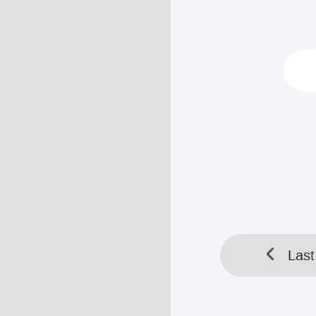
......
Pada saat Gar
mereka menari
dengan perlaha
Pada saat mere
HELLOTOOL SDN BHD 
Last