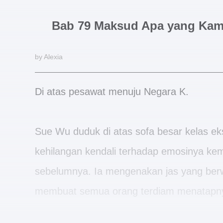
Bab 79 Maksud Apa yang Kam
by Alexia
Di atas pesawat menuju Negara K.
Sue Wu duduk di atas sofa besar kelas ekse
kehilangan kendali terhadap emosinya kem
sebelumnya. Ia mengenakan jas yang berw
membuat semua orang terdiam menatapn