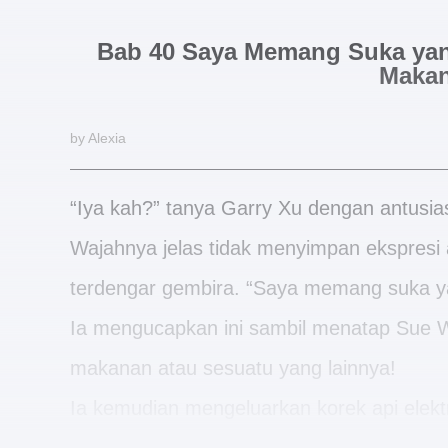
Bab 40 Saya Memang Suka yan
Maka
by Alexia
“Iya kah?” tanya Garry Xu dengan antusias 
Wajahnya jelas tidak menyimpan ekspresi 
terdengar gembira. “Saya memang suka y
Ia mengucapkan ini sambil menatap Sue 
makanan atau sesuatu yang lainnya!
Ia kemudian mengeluarkan korek api elektri