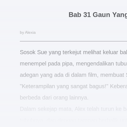
Bab 31 Gaun Yang
by Alexia
Sosok Sue yang terkejut melihat keluar ba
menempel pada pipa, mengendalikan tubuh 
adegan yang ada di dalam film, membuat
"Keterampilan yang sangat bagus!" Kebe
berbeda dari orang lainnya.
Dalam sekejap mata, Alex telah turun ke
tubuhnya, dan dengan tampan berbalik u