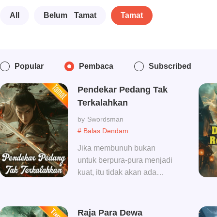
All
Belum Tamat
Tamat
Popular
Pembaca
Subscribed
Pendekar Pedang Tak
Terkalahkan
Swordsman
# Balas Dendam
Jika membunuh bukan
untuk berpura-pura menjadi
kuat, itu tidak akan ada
artinya; Jika hidup bukan
untuk berpura-pura menjadi
kuat, maka lebih baik mati.
Raja Para Dewa