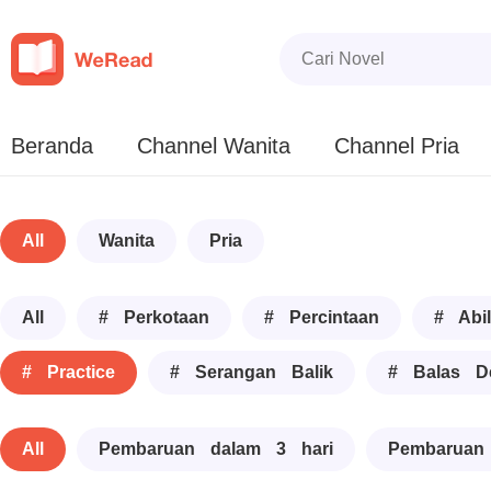
Beranda
Channel Wanita
Channel Pria
All
Wanita
Pria
All
# Perkotaan
# Percintaan
# Abil
# Practice
# Serangan Balik
# Balas D
All
Pembaruan dalam 3 hari
Pembaruan