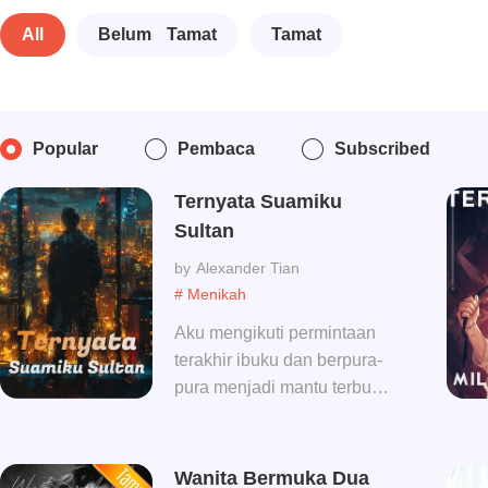
All
Belum Tamat
Tamat
Popular
Pembaca
Subscribed
Ternyata Suamiku
Sultan
Alexander Tian
# Menikah
Aku mengikuti permintaan
terakhir ibuku dan berpura-
pura menjadi mantu terbully
selama 3 tahun, sekarang 3
tahun sudah berakhir..
Wanita Bermuka Dua