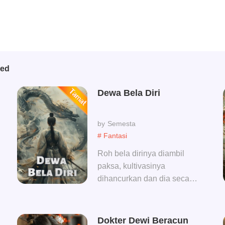
bed
Dewa Bela Diri
Semesta
# Fantasi
Roh bela dirinya diambil
paksa, kultivasinya
dihancurkan dan dia secara
tak terduga memperoleh
Alam Rahasia Kuno, jadi
dia melangkah ke Alam
Dokter Dewi Beracun