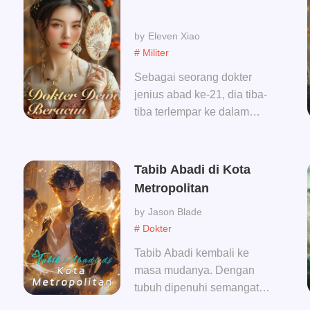
Fana dan menerobos Alam
Dewa Kuno dengan
Eleven Xiao
pedangnya...Pedang dewa
# Militer
bela diri kuno tidak dapat
dihentikan. Dewa menahan
Sebagai seorang dokter
Dewa Pembunuh! Dan
jenius abad ke-21, dia tiba-
bunuhlah Iblis itu!
tiba terlempar ke dalam
kehidupan sebagai selir
yang tidak disayangi.
Pangeran dingin
Tabib Abadi di Kota
memaksanya menjadi
Metropolitan
selirnya pada malam
Jason Blade
pertama mereka. Apakah
# Dokter
dia ingin merendahkan
diriku? Baiklah, satu jarum
Tabib Abadi kembali ke
akan mengirimnya ke
masa mudanya. Dengan
neraka! Pangeran
tubuh dipenuhi semangat
mengancamnya, "Jika kamu
gagah perkasa, pesonanya