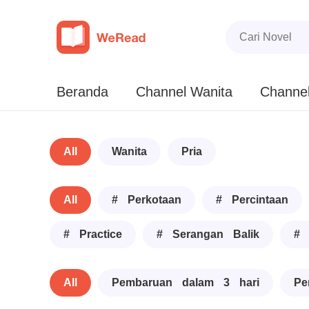
Beranda
Channel Wanita
Channel
All
Wanita
Pria
All
# Perkotaan
# Percintaan
# Practice
# Serangan Balik
# 
All
Pembaruan dalam 3 hari
Pe