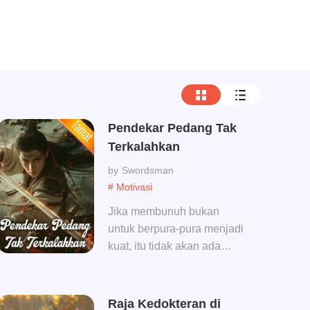
Pendekar Pedang Tak
Terkalahkan
Swordsman
# Motivasi
Jika membunuh bukan
untuk berpura-pura menjadi
kuat, itu tidak akan ada
artinya; Jika hidup bukan
untuk berpura-pura menjadi
kuat, maka lebih baik mati.
Raja Kedokteran di