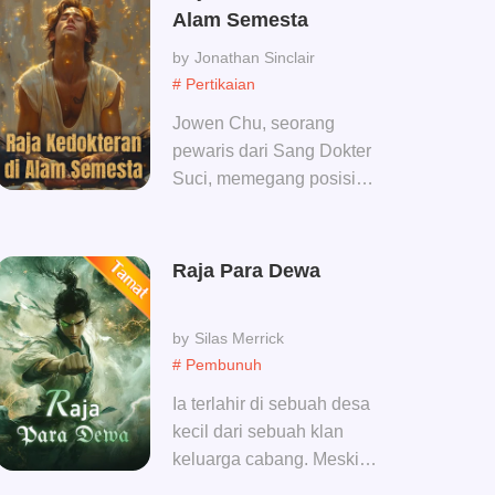
Bunuh, bunuh saja
Alam Semesta
mayatnya, berpura-pura,
Jonathan Sinclair
berpura-pura tidak
# Pertikaian
terkalahkan!
Jowen Chu, seorang
pewaris dari Sang Dokter
Suci, memegang posisi
Penguasa dalam Sekte
Chu. Ia menghabiskan
masa kecilnya di desa,
Raja Para Dewa
berkeliling sebagai seorang
dokter dengan keahlian
Silas Merrick
medis yang tak tertandingi.
# Pembunuh
Ia adalah seorang
pengembara malam yang
Ia terlahir di sebuah desa
menjelajahi dunia,
kecil dari sebuah klan
menimbulkan sensasi
keluarga cabang. Meski
mengerikan bagi siapa pun
demikian tekadnya kuat