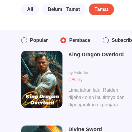
All
Belum Tamat
Tamat
Popular
Pembaca
Subscri
King Dragon Overlord
Eidutfer
# Ability
Lima tahun lalu, Raiden
dijebak oleh ibu tirinya dan
dipenjarakan di penjara
paling menakutkan di dunia,
dia disiksa di tangan para
tahanan. Mereka yang
Divine Sword