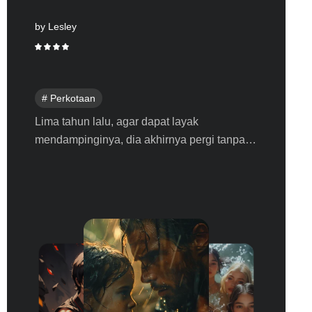
by Myles
# Practice
# Perkotaan
Aku mempunyai tujuh kakak perempuan
yang cantik, semuanya sangat menyayangi
adik laki-lakinya, tetapi mereka tidak tahu
bahwa aku telah lama menjadi raja yang
menggemparkan dunia! Kakak pertama
Hailee Ye, merupan CEO dengan sifat
dingin! Kakak kedua, Elsha Lin, seorang
dokter yang terampil! Kakak ketiga Sally Liu,
assasin yang menggoda! Kakak keempat
Cella Wang, seorang reporter cantik! Kakak
kelima, Karin Chu, sangatlah misterius dan