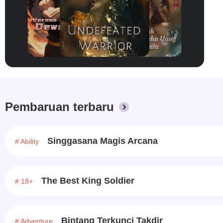
tidak dapat diprediksi! Kakak keenam,
Vanessa Xiao, seorang aktris ternama!
Kakak ketujuh, Felly Luo, memiliki identitas
yang luar biasa ... Lima belas tahun yang
lalu, kalian memperlakukanku seperti
saudara kandung, dan lima belas tahun
kemudian, akulah yang akan melindungi
kalian!
Pembaruan terbaru
Singgasana Magis Arcana
# Ability
The Best King Soldier
# 18+
Bintang Terkunci Takdir
# Adventure