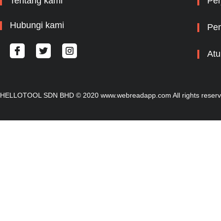
Tentang kami
Per
Hubungi kami
Pem
Atu
HELLOTOOL SDN BHD © 2020 www.webreadapp.com All rights reser