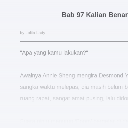
Bab 97 Kalian Bena
by Lolita Lady
"Apa yang kamu lakukan?"
Awalnya Annie Sheng mengira Desmond Yu
sangka waktu melepas, dia masih belum ber
ruang rapat, sangat amat pusing, lalu did
Suara pintu menutup ‘Boom’ bergetar di d