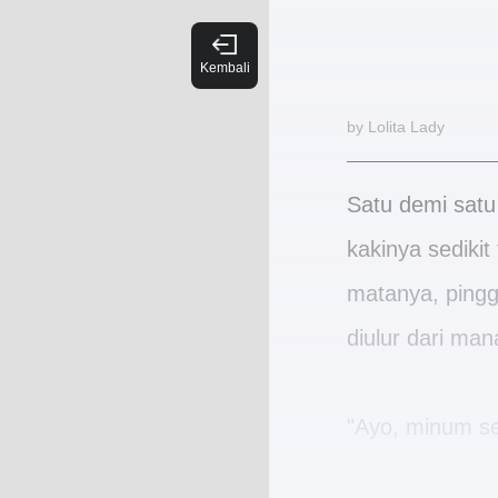
by Lolita Lady
Satu demi sat
kakinya sediki
matanya, pingg
diulur dari ma
"Ayo, minum sec