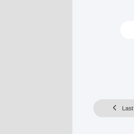
——
Mobil Brianna 
datang untuk m
keluar dari mobi
HELLOTOOL SDN BHD 
Last
Last