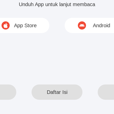
Unduh App untuk lanjut membaca
Gao berhenti di depan gerbang East Garden Villa. 
App Store
Android
embukakan pintu untuknya, dia membuka pintu se
l,...
© 2020 www.webreadapp.com All rights reserved
Daftar Isi
Daftar Isi