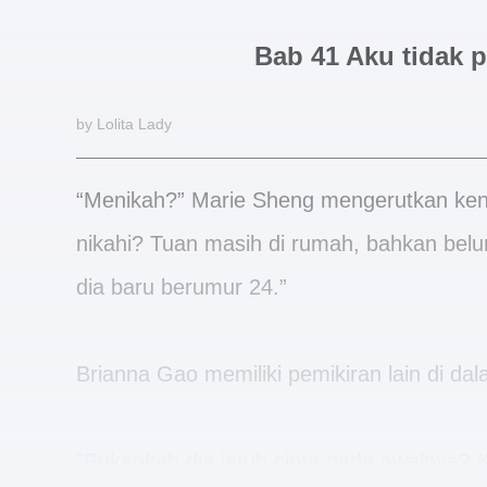
Bab 41 Aku tidak
by Lolita Lady
“Menikah?” Marie Sheng mengerutkan keni
nikahi? Tuan masih di rumah, bahkan belum 
dia baru berumur 24.”
Brianna Gao memiliki pemikiran lain di dal
"Bukankah dia jatuh cinta pada awalnya? Ke