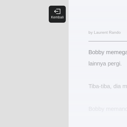
by Laurent Rando
Bobby memegan
lainnya pergi.
Tiba-tiba, dia
Bobby memanda