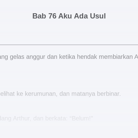
Bab 76 Aku Ada Usul
g gelas anggur dan ketika hendak membiarkan A
 melihat ke kerumunan, dan matanya berbinar.
ng Arthur, dan berkata: “Belum!”