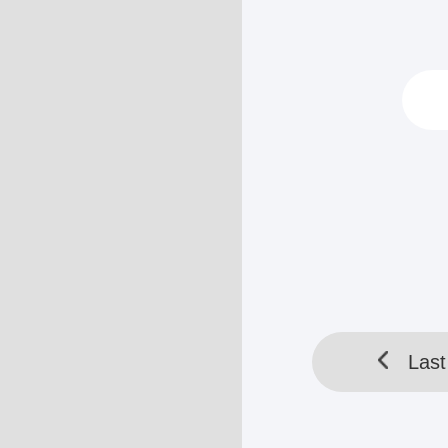
Arthur panik,
masih belum p
Dengan senyum 
kerumunan, dan 
Semua orang me
HELLOTOOL SDN BHD 
Last
Last