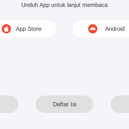
 dan buru-buru berkata：“Tuan Bramasta，ada apa
Unduh App untuk lanjut membaca
uas?”
App Store
Android
jahat di wajahnya, Bobby menunjuk ke salah satu
berkata: “Aku ingin wanita cantik ini menari taria
lihat...
© 2020 www.webreadapp.com All rights reserved
Daftar Isi
Daftar Isi