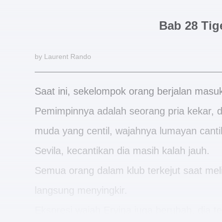
Bab 28 Ti
by Laurent Rando
Saat ini, sekelompok orang berjalan masuk 
Pemimpinnya adalah seorang pria kekar, d
muda yang centil, wajahnya lumayan cantik
Sevila, kecantikan dia masih kalah jauh.
Semua orang dalam klub terkejut saat mel
langsung menyingkir.
Ekspresi wajah Ervina juga berubah, dia ter