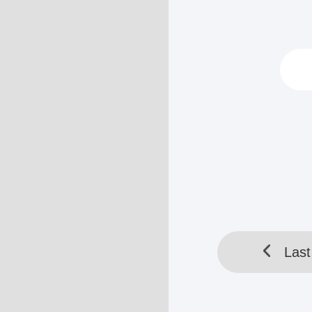
"Saat ini di ru
HELLOTOOL SDN BHD 
Last
Last