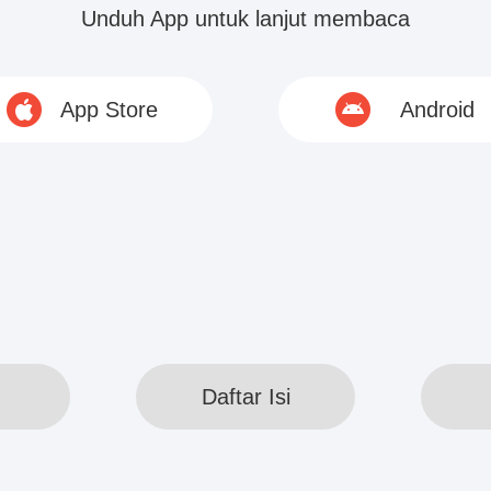
angan bersalin hanya ada menantu...
Unduh App untuk lanjut membaca
© 2020 www.webreadapp.com All rights reserved
App Store
Android
Daftar Isi
Daftar Isi