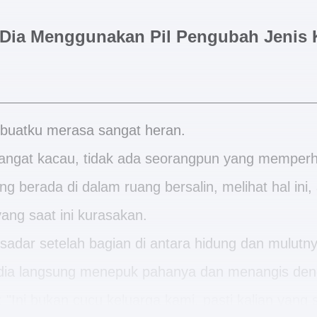
 Dia Menggunakan Pil Pengubah Jenis 
buatku merasa sangat heran.
sangat kacau, tidak ada seorangpun yang memperh
g berada di dalam ruang bersalin, melihat hal ini,
ang saat ini kurasakan.
 sadar setelah bagian di antara hidung dan mulutny
, dia langsung menepuk pahanya dan menangis den
 "Ini bukan cucu keluarga kami, pasti kalian yang s