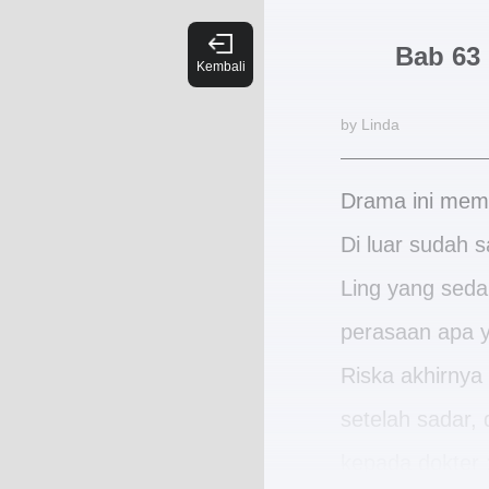
Bab 63
by Linda
Drama ini mem
Di luar sudah 
Ling yang sedan
perasaan apa y
Riska akhirnya
setelah sadar
kepada dokter :