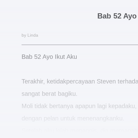
Bab 52 Ayo
by Linda
Bab 52 Ayo Ikut Aku
Terakhir, ketidakpercayaan Steven terha
sangat berat bagiku.
Moli tidak bertanya apapun lagi kepadak
dengan pelan untuk menenangkanku.
Setelah aku lelah menangis, dia memapahk