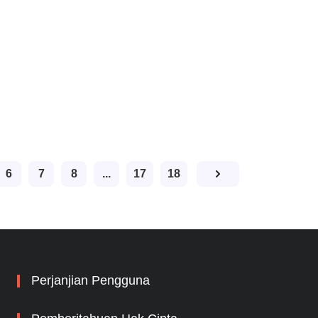
6
7
8
...
17
18
Perjanjian Pengguna