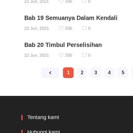
22 Jun, 2021
336
0
Bab 19 Semuanya Dalam Kendali
22 Jun, 2021
336
0
Bab 20 Timbul Perselisihan
22 Jun, 2021
330
0
1
2
3
4
5
Tentang kami
Hubungi kami