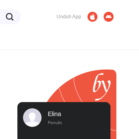
Unduh App
Elina
Penulis