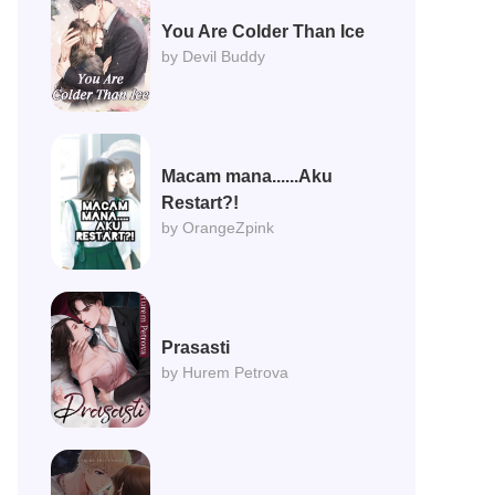
You Are Colder Than Ice
by Devil Buddy
Macam mana......Aku
Restart?!
by OrangeZpink
Prasasti
by Hurem Petrova