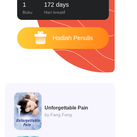
1
172 days
Buku
Hari kreatif
Hadiah Penulis
Unforgettable Pain
by Fang Fang