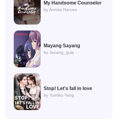
My Handsome Counselor
by Annisa Haroen
Mayang Sayang
by Jenang_gula
Stop! Let's fall in love
by Yumiko Yang