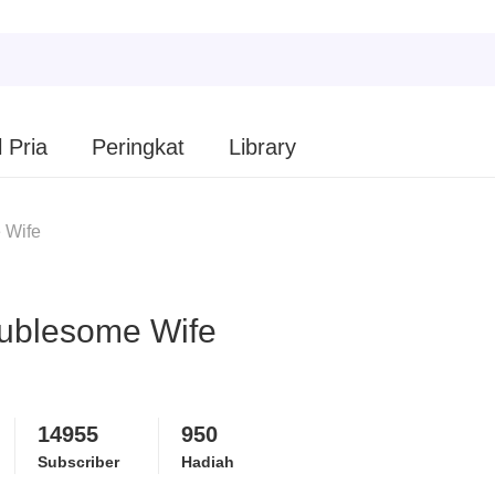
 Pria
Peringkat
Library
 Wife
ublesome Wife
14955
950
Subscriber
Hadiah