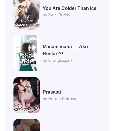
You Are Colder Than Ice
by Devil Buddy
Macam mana......Aku
Restart?!
by OrangeZpink
Prasasti
by Hurem Petrova