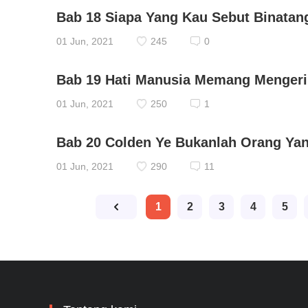
Bab 18 Siapa Yang Kau Sebut Binatan
01 Jun, 2021
245
0
Bab 19 Hati Manusia Memang Menger
01 Jun, 2021
250
1
Bab 20 Colden Ye Bukanlah Orang Ya
01 Jun, 2021
290
11
1
2
3
4
5