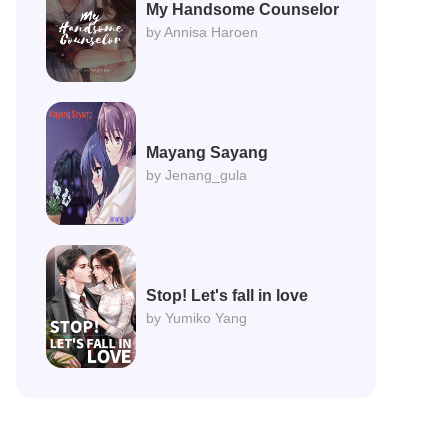
My Handsome Counselor
by Annisa Haroen
Mayang Sayang
by Jenang_gula
Stop! Let's fall in love
by Yumiko Yang