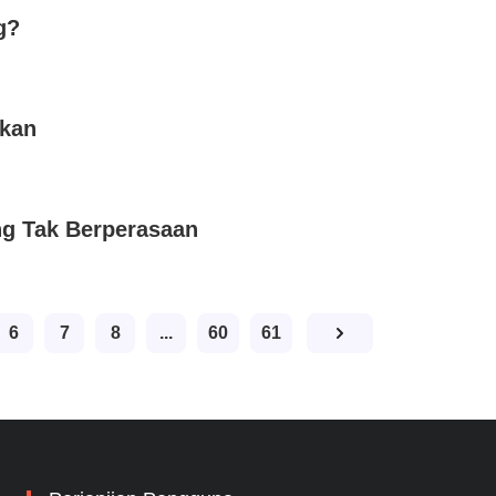
g?
ikan
ng Tak Berperasaan
6
7
8
...
60
61