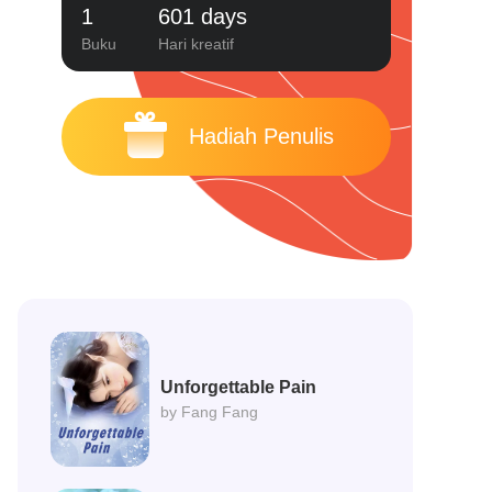
1
601 days
Buku
Hari kreatif
Hadiah Penulis
Unforgettable Pain
by Fang Fang