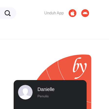
Unduh App
Danielle
Penulis