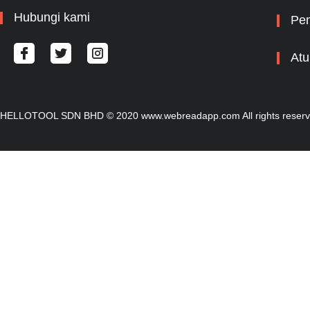
Hubungi kami
Pem
Atu
HELLOTOOL SDN BHD © 2020 www.webreadapp.com All rights reser