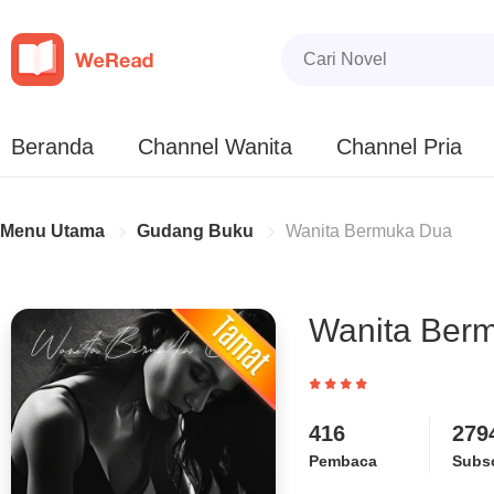
Beranda
Channel Wanita
Channel Pria
Menu Utama
Gudang Buku
Wanita Bermuka Dua
Wanita Ber
416
279
Pembaca
Subsc