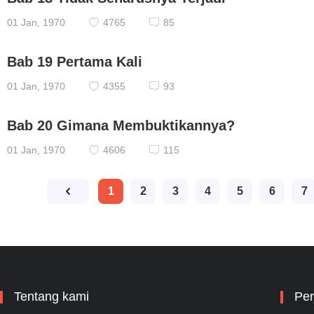
01 Jan, 1970
4765
85
Bab 19 Pertama Kali
01 Jan, 1970
4355
93
Bab 20 Gimana Membuktikannya?
01 Jan, 1970
4606
115
1
2
3
4
5
6
7
Tentang kami
Per