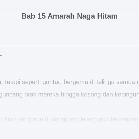
Bab 15 Amarah Naga Hitam
"
, tetapi seperti guntur, bergema di telinga semua
gguncang otak mereka hingga kosong dan kebingu
 Xiao yang ada di panggung lelang pun tercengan