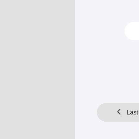
Dia adalah wak
pertempuran, d
dalam berbagai
Jiang. Pada saat
Ketika...
HELLOTOOL SDN BHD 
Last
Last