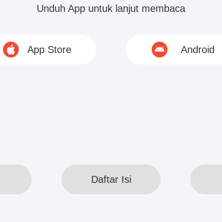
il komandan Westland yang telah mengalami ratu
Unduh App untuk lanjut membaca
ia juga ikut ikut bertempur bersama Raja Xiao Ya
 pertempuran, tetapi dia juga terpana oleh raunga
App Store
Android
 itu, dia tidak bisa bereaksi.
© 2020 www.webreadapp.com All rights reserved
Daftar Isi
Daftar Isi