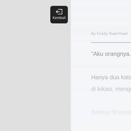
by Crazy XuanYuan
"Aku orangnya.
Hanya dua kata
di lokasi, men
Bahkan Braxton