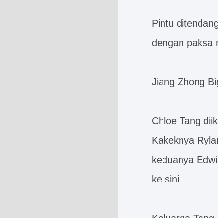
Pintu ditendan
dengan paksa 
Jiang Zhong Big
Chloe Tang dii
Kakeknya Ryla
keduanya Edwi
ke sini.