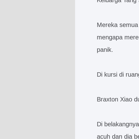
Keluarga Tang 
Mereka semua t
mengapa merek
panik.
Di kursi di rua
Braxton Xiao d
Di belakangnya
acuh dan dia b