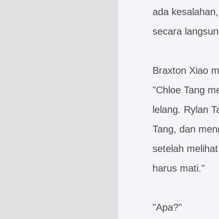
ada kesalahan,
secara langsun
Braxton Xiao m
"Chloe Tang me
lelang. Rylan 
Tang, dan meng
setelah meliha
harus mati."
"Apa?"