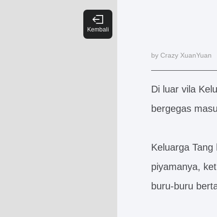
by Crazy XuanYuan
Di luar vila Ke
bergegas masu
Keluarga Tang 
piyamanya, keti
buru-buru bert