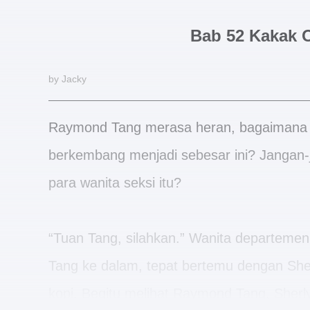
Bab 52 Kakak 
by Jacky
Raymond Tang merasa heran, bagaimana p
berkembang menjadi sebesar ini? Jangan
para wanita seksi itu?
“Tuan Tang, silahkan.” Wanita departem
Tang ke dalam, tepat bertemu dengan She
kopi. Begitu melihat Raymond Tang, Sher