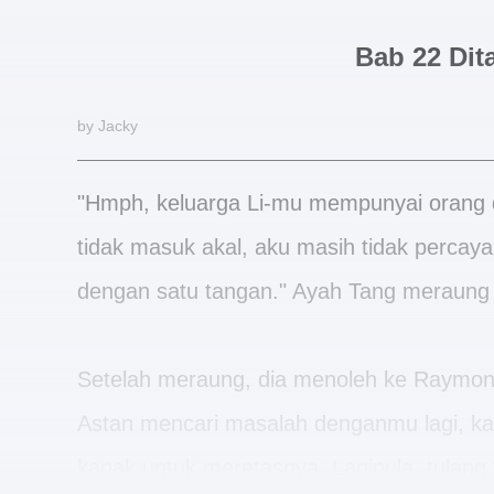
Bab 22 Di
by Jacky
"Hmph, keluarga Li-mu mempunyai orang da
tidak masuk akal, aku masih tidak percay
dengan satu tangan." Ayah Tang meraung
Setelah meraung, dia menoleh ke Raymond 
Astan mencari masalah denganmu lagi, k
kapak untuk meretasnya. Lagipula, tulang 