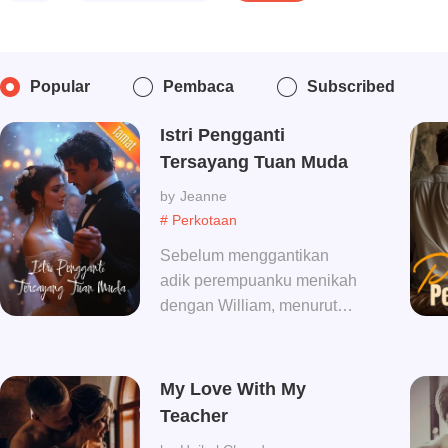
Popular
Pembaca
Subscribed
Istri Pengganti
Tersayang Tuan Muda
Jeanne
# Perkotaan
Sebelum menggantikan
adik perempuanku menikah
dengan William, menurut
rumor yang beredar, William
adalah seseorang yang
berdarah dingin, setelah itu
My Love With My
aku baru tahu, rumor itu
Teacher
semuanya palsu. Bukan