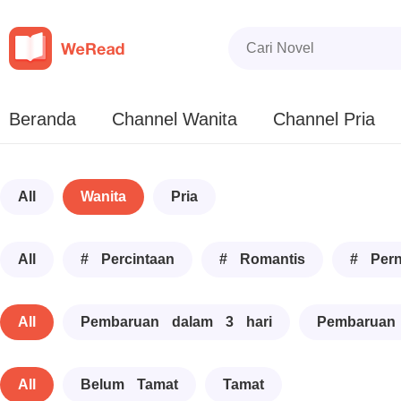
Beranda
Channel Wanita
Channel Pria
All
Wanita
Pria
All
# Percintaan
# Romantis
# Pern
All
Pembaruan dalam 3 hari
Pembaruan
All
Belum Tamat
Tamat