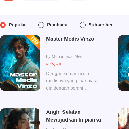
Popular
Pembaca
Subscribed
Master Medis Vinzo
Muhammad Alwi
# Kejam
Dengan kemampuan
medisnya yang luar biasa,
dia dengan berani
memasuki daerah ibu kota.
Dia menggunakan jarum
perak untuk
Angin Selatan
menyembuhkan penyakit
Mewujudkan Impianku
banyak orang. Gadis