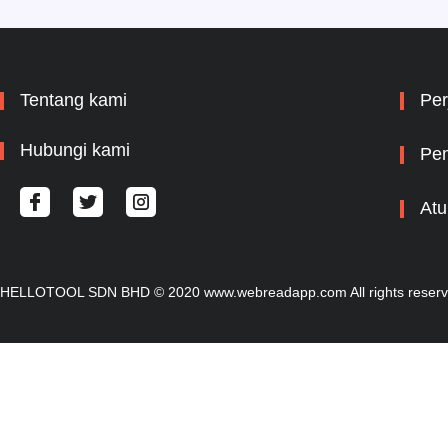
aku tidak sadar aku telah
menarik orang yang aku
cintai kedalam jurang....
Tentang kami
Per
Hubungi kami
Pem
Atu
HELLOTOOL SDN BHD © 2020 www.webreadapp.com All rights reser