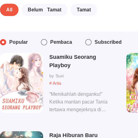
All
Belum Tamat
Tamat
Popular
Pembaca
Subscribed
Suamiku Seorang
Playboy
Suxi
# Artis
“Menikahlah denganku!”
Ketika mantan pacar Tania
tertawa mengejeknya di
acara pesta, Alex meraih
tangannya dan
menggenggamnya. Dan
Raja Hiburan Baru