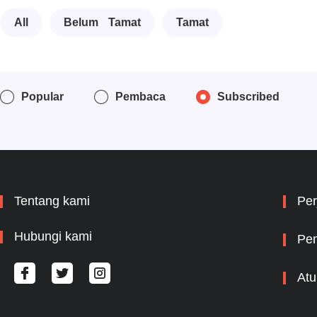
All
Belum Tamat
Tamat
Popular
Pembaca
Subscribed
Tentang kami
Per
Hubungi kami
Pem
Atu