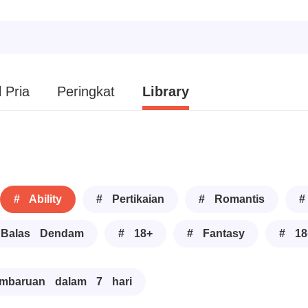
 Pria
Peringkat
Library
# Ability
# Pertikaian
# Romantis
#
Balas Dendam
# 18+
# Fantasy
# 18
mbaruan dalam 7 hari