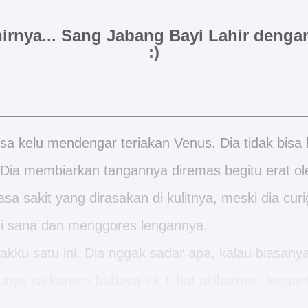
irnya... Sang Jabang Bayi Lahir dengan
:)
asa kelu mendengar teriakan Venus. Dia tidak bisa 
Dia membiarkan tangannya diremas begitu erat ol
sa sakit yang dirasakan di kulitnya, meski dia cur
 di sana dan menggores lengannya.
kku satu ini. Dia nggak sadar apa, kalau biasanya
ya ya karena bahaya ini. Lihat akibatnya, lenga