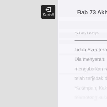
Bab 73 Akh
by Lucy Liestiyo
Lidah Ezra ter
Dia menyerah. 
mengabaikan ra
telah terjebak
Ya ampun, Kaka
memotong kukun