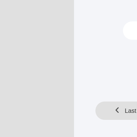
aku bakal usaha
Ezra menelan l
Dikuatkannya h
“Gini, aku but
HELLOTOOL SDN BHD 
Last
Last