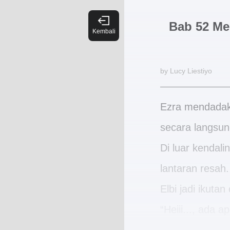
Bab 52 Me
by Lucy Liestiyo
Ezra mendadak 
secara langsung
Di luar kendali
lantaran resah.
Elbi jadi ikuta
“Heiii..., ada 