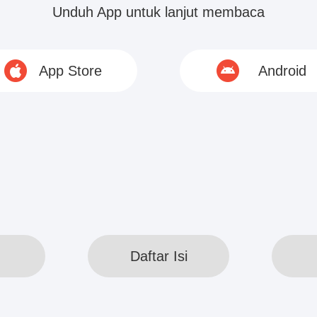
kan,” kata Elbi lembut.
Unduh App untuk lanjut membaca
udah, membasahi tenggorokannya yang terasa ker
atinya.
App Store
Android
uh bantuanmu. Aku berubah pikiran. Aku nggak...
© 2020 www.webreadapp.com All rights reserved
Daftar Isi
Daftar Isi