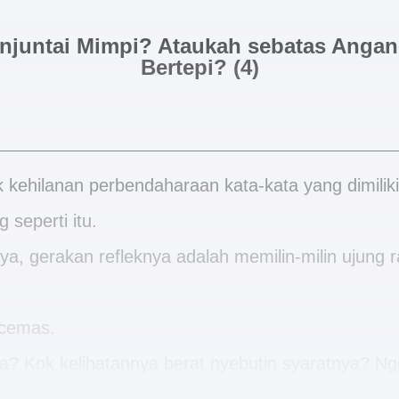
njuntai Mimpi? Ataukah sebatas Angan
Bertepi? (4)
kehilanan perbendaharaan kata-kata yang dimiliki
 seperti itu.
nya, gerakan refleknya adalah memilin-milin ujung
n cemas.
apa? Kok kelihatannya berat nyebutin syaratnya? N