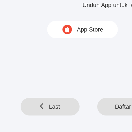
Unduh App untuk 
HELLOTOOL SDN BHD © 2020 www.webreadapp.com All rig
App Store
Last
Daftar 
Last
Daftar 