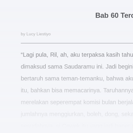
Bab 60 Terc
by Lucy Liestiyo
“Lagi pula, Ril, ah, aku terpaksa kasih ta
dimaksud sama Saudaramu ini. Jadi begini s
bertaruh sama teman-temanku, bahwa aku
itu, bahkan bisa memacarinya. Taruhann
merelakan seperempat komisi bulan berjal
jumlahnya menggiurkan, boleh, dong, sek
sesudahnya, si Cewek itu yang jadi baper 