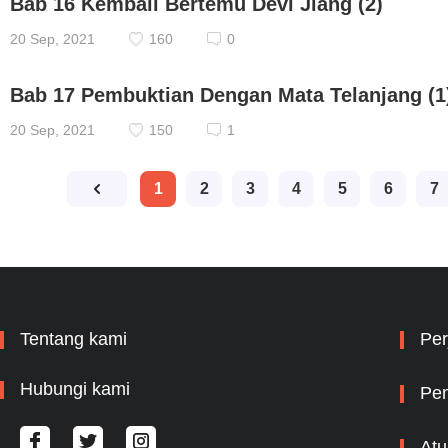
Bab 16 Kembali Bertemu Devi Jiang (2)
20 Sep, 2021
160
0
Bab 17 Pembuktian Dengan Mata Telanjang (1
20 Sep, 2021
150
1
1
2
3
4
5
6
7
Tentang kami
Per
Hubungi kami
Pem
Atu