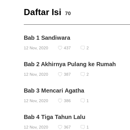
Daftar Isi
70
Bab 1 Sandiwara
12 Nov, 2020
437
2
Bab 2 Akhirnya Pulang ke Rumah
12 Nov, 2020
387
2
Bab 3 Mencari Agatha
12 Nov, 2020
386
1
Bab 4 Tiga Tahun Lalu
12 Nov, 2020
367
1