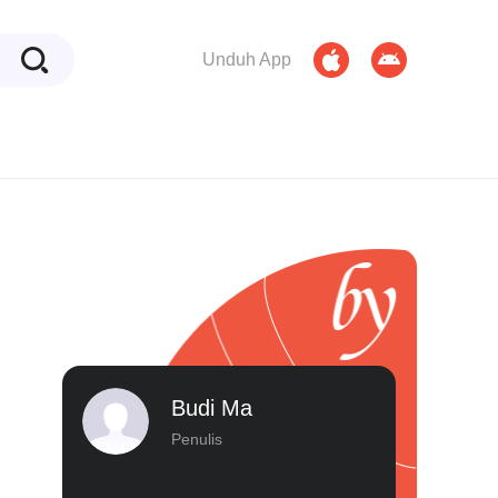
Unduh App
Budi Ma
Penulis