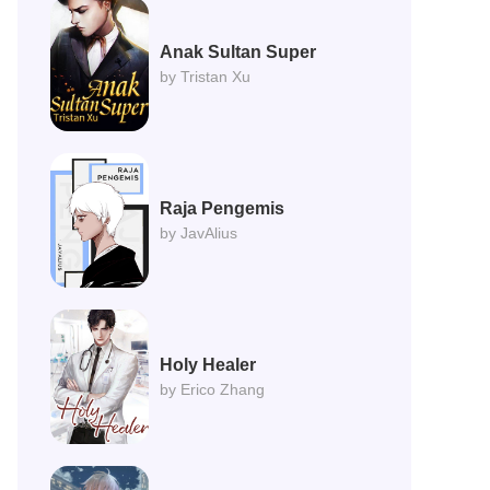
Anak Sultan Super
by Tristan Xu
Raja Pengemis
by JavAlius
Holy Healer
by Erico Zhang