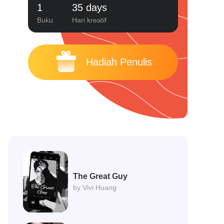
1
35 days
Buku
Hari kreatif
Hadiah Penulis
The Great Guy
by Vivi Huang