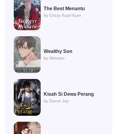
The Best Menantu
by Crazy XuanYuan
Wealthy Son
by Winston
Kisah Si Dewa Perang
by Daron Jay