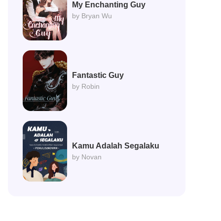
My Enchanting Guy
by Bryan Wu
Fantastic Guy
by Robin
Kamu Adalah Segalaku
by Novan